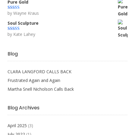
Pure Gold
by Wayne Kraus
Rated
5
out
of 5
Soul Sculpture
by Kate Lahey
Rated
5
out
of 5
Blog
CLARA LANGFORD CALLS BACK
Frustrated Again and Again
Martha Snell Nicholson Calls Back
Blog Archives
April 2025
(3)
July 2022
(1)