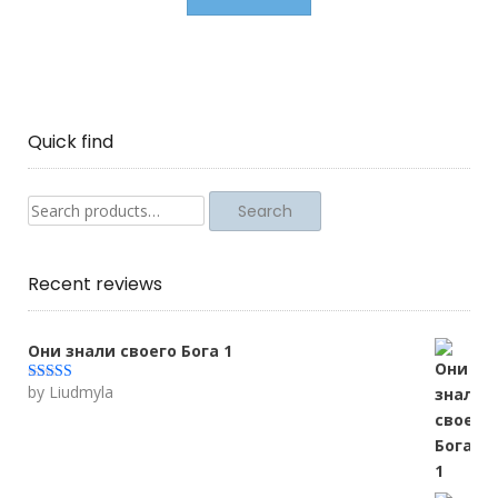
Quick find
Search
Search
for:
Recent reviews
Они знали своего Бога 1
by Liudmyla
Rated
5
out
of 5