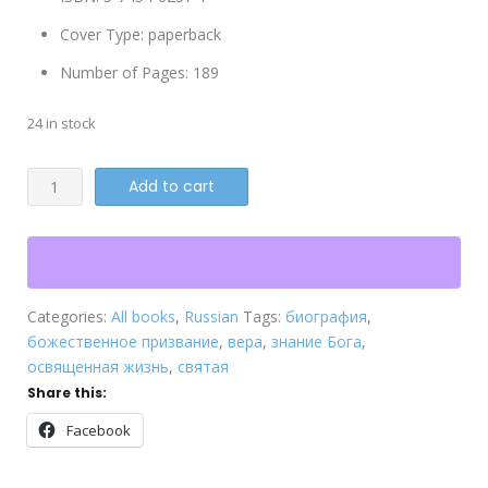
Cover Type
:
paperback
Number of Pages
:
189
24 in stock
Они
Add to cart
знали
своего
Бога
2
quantity
Categories:
All books
,
Russian
Tags:
биография
,
божественное призвание
,
вера
,
знание Бога
,
освященная жизнь
,
святая
Share this:
Facebook