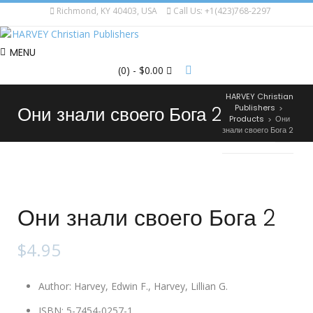
Richmond, KY 40403, USA
Call Us: +1(423)768-2297
MENU
(0)
- $0.00
HARVEY Christian
Они знали своего Бога 2
Publishers
>
Products
Они
>
знали своего Бога 2
Они знали своего Бога 2
$
4.95
Author
:
Harvey, Edwin F., Harvey, Lillian G.
ISBN
:
5-7454-0257-1