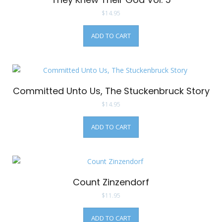
$
14.95
ADD TO CART
Committed Unto Us, The Stuckenbruck Story
$
14.95
ADD TO CART
Count Zinzendorf
$
11.95
ADD TO CART