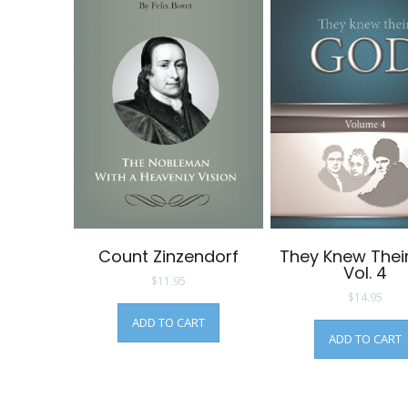
Count Zinzendorf
They Knew Thei
Vol. 4
$
11.95
$
14.95
ADD TO CART
ADD TO CART