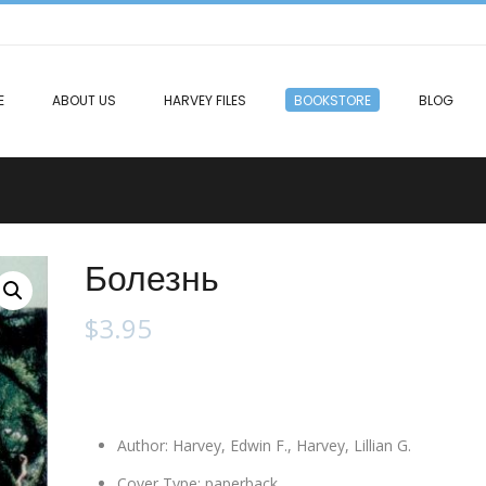
E
ABOUT US
HARVEY FILES
BOOKSTORE
BLOG
Болезнь
$
3.95
Author
:
Harvey, Edwin F., Harvey, Lillian G.
Cover Type
:
paperback