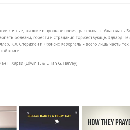
ии святые, жившие в прошлое время, раскрывают благодать Бо
ерпеть болезни, горести и страдания торжествующе. Эдвард Пе
ер, К.Х. Сперджен и Фрэнсис Хавергаль – всего лишь часть тех,
той книге.
н Г. Харви (Edwin F. & Lillian G. Harvey)