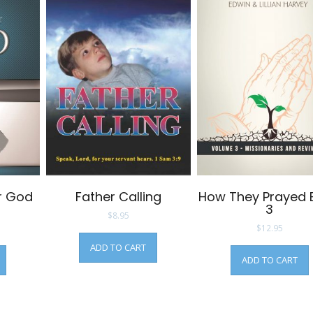
r God
Father Calling
How They Prayed 
3
$
8.95
$
12.95
ADD TO CART
ADD TO CART