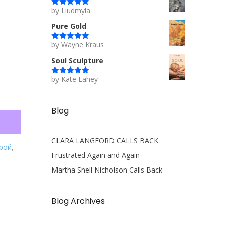
by Liudmyla
Rated
5
out
of 5
Pure Gold
by Wayne Kraus
Rated
5
out
of 5
Soul Sculpture
by Kate Lahey
Rated
5
out
of 5
Blog
CLARA LANGFORD CALLS BACK
ерой
,
Frustrated Again and Again
Martha Snell Nicholson Calls Back
Blog Archives