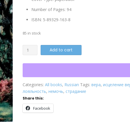
Number of Pages
:
94
ISBN
:
5-89329-163-8
85 in stock
Болезнь
Add to cart
quantity
Categories:
All books
,
Russian
Tags:
вера
,
исцеление в
лояльность
,
немочь
,
страдание
Share this:
Facebook