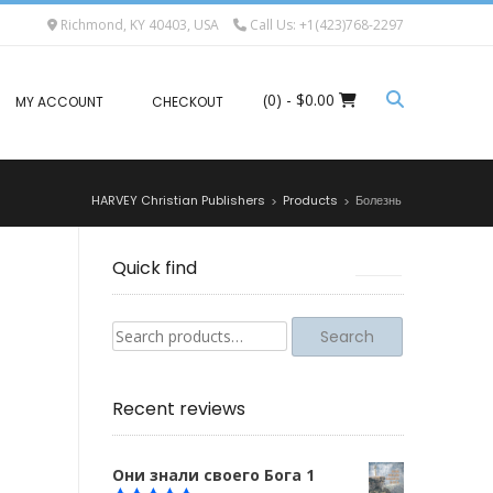
Richmond, KY 40403, USA
Call Us: +1(423)768-2297
(0)
- $0.00
MY ACCOUNT
CHECKOUT
HARVEY Christian Publishers
Products
Болезнь
>
>
Quick find
Search
Search
for:
Recent reviews
Они знали своего Бога 1